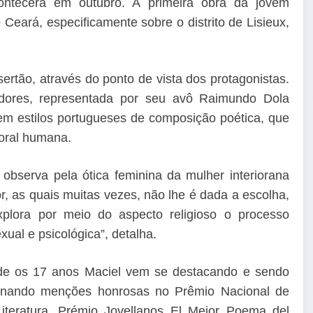
tecerá em outubro. A primeira obra da jovem
 Ceará, especificamente sobre o distrito de Lisieux,
sertão, através do ponto de vista dos protagonistas.
adores, representada por seu avô Raimundo Dola
 em estilos portugueses de composição poética, que
oral humana.
observa pela ótica feminina da mulher interiorana
, as quais muitas vezes, não lhe é dada a escolha,
xplora por meio do aspecto religioso o processo
xual e psicológica”, detalha.
de os 17 anos Maciel vem se destacando e sendo
ecionando menções honrosas no Prêmio Nacional de
iteratura, Prémio Jovellanos El Mejor Poema del