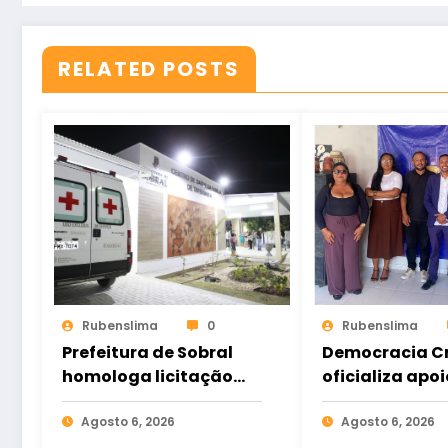
RELATED POSTS
Rubenslima
0
Rubenslima
Prefeitura de Sobral
Democracia Cr
homologa licitação
oficializa apoi
para construção do
Gomes e ampl
Hospital de Taperuaba
Agosto 6, 2026
aliança da op
Agosto 6, 2026