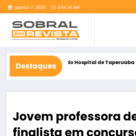
Pular
agosto 7, 2026
4:54:42 AM
para
o
conteúdo
construção do Hospital de Taperuaba
Democracia 
Destaques
agosto 6, 202
Jovem professora de
finalista em concurs