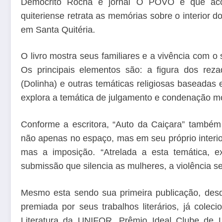
Demócrito Rocha e jornal O POVO e que acon
quiteriense retrata as memórias sobre o interior do
em Santa Quitéria.
O livro mostra seus familiares e a vivência com o 
Os principais elementos são: a figura dos rez
(Dolinha) e outras temáticas religiosas baseadas
explora a temática de julgamento e condenação m
Conforme a escritora, “Auto da Caiçara” também 
não apenas no espaço, mas em seu próprio interior
mas a imposição. “Atrelada a esta temática, e
submissão que silencia as mulheres, a violência se
Mesmo esta sendo sua primeira publicação, des
premiada por seus trabalhos literários, já col
Literatura da UNIFOR, Prêmio Ideal Clube de L