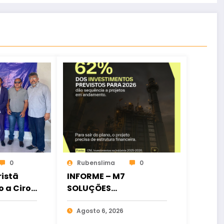
0
Rubenslima
0
istã
INFORME – M7
o a Ciro
SOLUÇÕES
ia
FINANCEIRAS
osição
Agosto 6, 2026