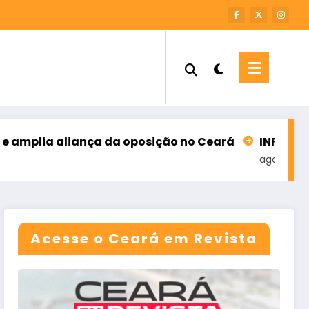
nça da oposição no Ceará
INFORME – M7 SOLUÇÕE
agosto 6, 2026
Acesse o Ceará em Revista