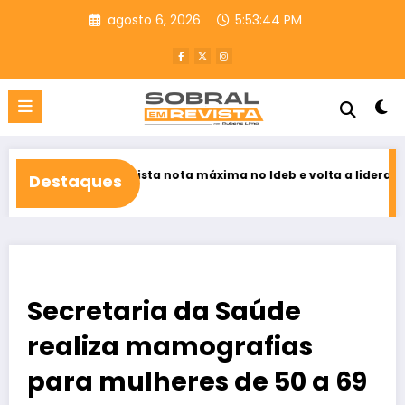
Pular
agosto 6, 2026
5:53:45 PM
para
o
conteúdo
ú conquista nota máxima no Ideb e volta a liderar educação públ
Destaques
 6, 2026
Secretaria da Saúde
realiza mamografias
para mulheres de 50 a 69