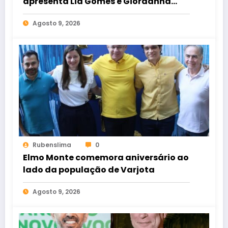
apresenta Lia Gomes e Giordanna
Mano como suas candidatas a
Agosto 9, 2026
deputada estadual e federal
Rubenslima
0
Elmo Monte comemora aniversário ao
lado da população de Varjota
Agosto 9, 2026