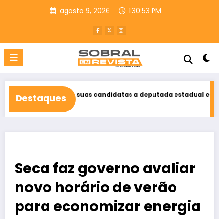
Pular
agosto 9, 2026
1:30:54 PM
para
o
conteúdo
o como suas candidatas a deputada estadual e federal
Elmo 
Destaques
agosto 
Seca faz governo avaliar
novo horário de verão
para economizar energia