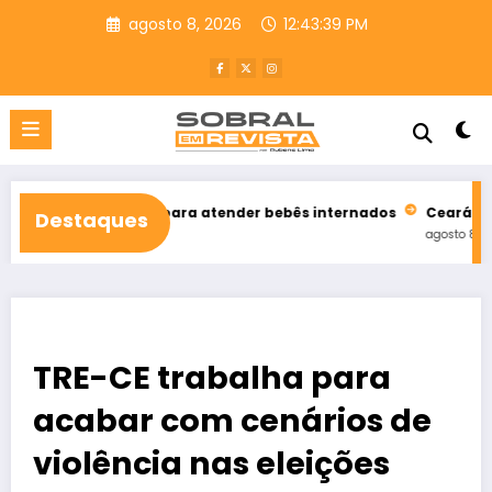
Pular
agosto 8, 2026
12:43:41 PM
para
o
conteúdo
 doação para atender bebês internados
Ceará encerra julho co
Destaques
agosto 8, 2026
TRE-CE trabalha para
acabar com cenários de
violência nas eleições