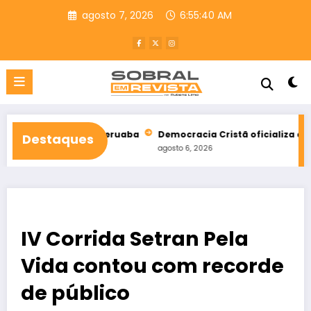
Pular
agosto 7, 2026
6:55:42 AM
para
o
conteúdo
 de Taperuaba
Democracia Cristã oficializa apoio a Ciro Gome
Destaques
agosto 6, 2026
IV Corrida Setran Pela
Vida contou com recorde
de público