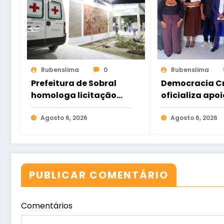
Rubenslima
0
Rubenslima
Prefeitura de Sobral
Democracia Cr
homologa licitação
oficializa apoi
para construção do
Gomes e ampl
Hospital de Taperuaba
Agosto 6, 2026
aliança da op
Agosto 6, 2026
no Ceará
PUBLICAR COMENTÁRIO
Comentários