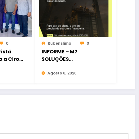
0
Rubenslima
0
istã
INFORME – M7
o a Ciro
SOLUÇÕES
ia
FINANCEIRAS
osição
Agosto 6, 2026