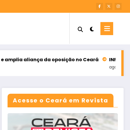
iança da oposição no Ceará
INFORME – M7 SOLUÇ
agosto 6, 2026
Acesse o Ceará em Revista