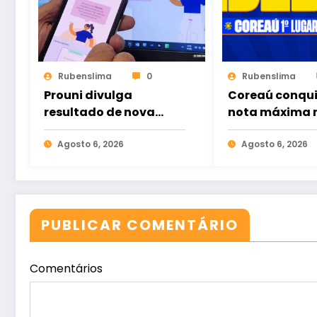
Rubenslima
0
Rubenslima
Prouni divulga
Coreaú conqu
resultado de nova
nota máxima n
chamada para o 2º
volta a liderar
semestre
Agosto 6, 2026
educação públ
Agosto 6, 2026
Brasil
PUBLICAR COMENTÁRIO
Comentários