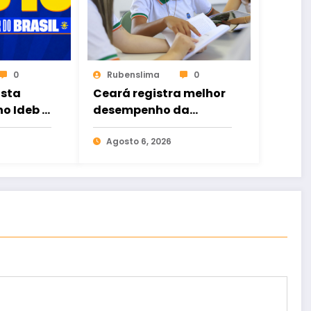
0
Rubenslima
0
ista
Ceará registra melhor
o Ideb e
desempenho da
história no Ensino
ica no
Médio e bate recorde
Agosto 6, 2026
no Ideb