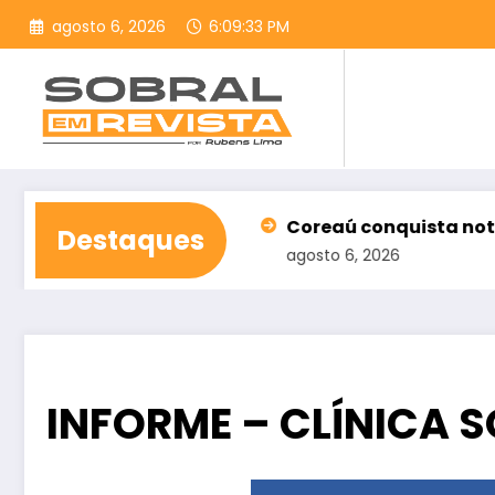
Pular
agosto 6, 2026
6:09:34 PM
para
o
conteúdo
º semestre
Coreaú conquista nota máxima no Ideb 
Destaques
agosto 6, 2026
INFORME – CLÍNICA 