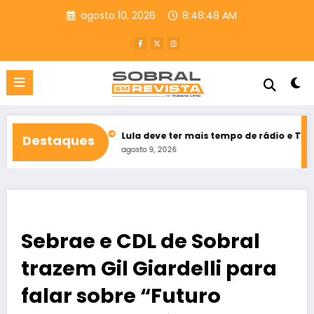
Pular
agosto 10, 2026
8:48:49 AM
para
o
conteúdo
o Ceará
Lula deve ter mais tempo de rádio e TV que Flávio Bol
Destaques
agosto 9, 2026
Sebrae e CDL de Sobral
trazem Gil Giardelli para
falar sobre “Futuro