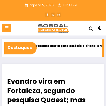
Pular
agosto 5, 2026
11:11:35 PM
para
o
conteúdo
do Trabalho alerta para assédio eleitoral e reforça direito ao vot
Destaques
2026
Evandro vira em
Fortaleza, segundo
pesquisa Quaest; mas