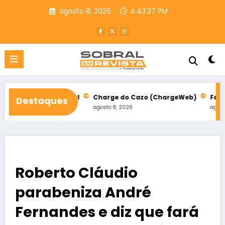
Pular
agosto 8, 2026
4:43:38 PM
para
o
conteúdo
em Sobral
Charge do Cazo (ChargeWeb)
Festival da Paz abr
Destaques
agosto 8, 2026
agosto 8, 2026
Roberto Cláudio
parabeniza André
Fernandes e diz que fará