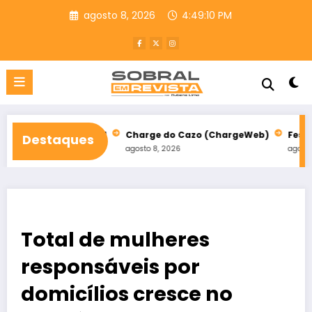
Pular
agosto 8, 2026
4:49:12 PM
para
o
conteúdo
m Sobral
Charge do Cazo (ChargeWeb)
Festival da Paz abre
Destaques
agosto 8, 2026
agosto 8, 2026
Total de mulheres
responsáveis por
domicílios cresce no