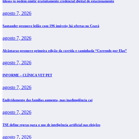
Idosos já podem emitir gratuitamente credencial digital de estacionamento
agosto 7, 2026
Santander promove leilão com 196 imóveis; há ofertas no Ceará
agosto 7, 2026
Alcântaras promove primeira edição da corrida e caminhada “Correndo por Elas”
agosto 7, 2026
INFORME – CLÍNICA VET PET
agosto 7, 2026
Endividamento das famílias aumenta, mas inadimplência cai
agosto 7, 2026
TSE define regras para o uso de inteligência artificial nas eleições
agosto 7, 2026