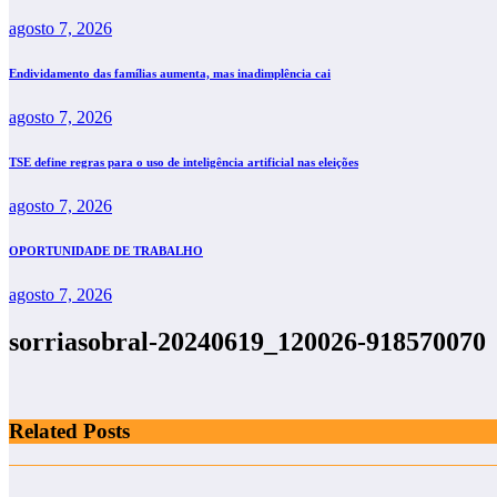
agosto 7, 2026
Endividamento das famílias aumenta, mas inadimplência cai
agosto 7, 2026
TSE define regras para o uso de inteligência artificial nas eleições
agosto 7, 2026
OPORTUNIDADE DE TRABALHO
agosto 7, 2026
sorriasobral-20240619_120026-918570070
Related Posts