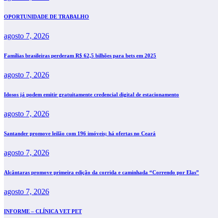
OPORTUNIDADE DE TRABALHO
agosto 7, 2026
Famílias brasileiras perderam R$ 62,5 bilhões para bets em 2025
agosto 7, 2026
Idosos já podem emitir gratuitamente credencial digital de estacionamento
agosto 7, 2026
Santander promove leilão com 196 imóveis; há ofertas no Ceará
agosto 7, 2026
Alcântaras promove primeira edição da corrida e caminhada “Correndo por Elas”
agosto 7, 2026
INFORME – CLÍNICA VET PET