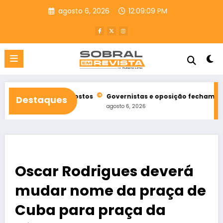
Pular
agosto 6, 2026
12:09:10 PM
para
o
conteúdo
os opostos
Governistas e oposição fecham chapas ao Senado
Destaques
agosto 6, 2026
Oscar Rodrigues deverá
mudar nome da praça de
Cuba para praça da