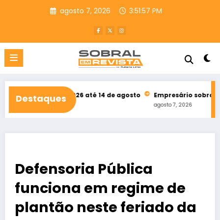
Pular
agosto 7, 2026
3:51:59 PM
para
o
conteúdo
upCE 2026 até 14 de agosto
Empresário sobralense participa d
Destaques
agosto 7, 2026
Defensoria Pública
funciona em regime de
plantão neste feriado da