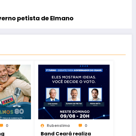
erno petista de Elmano
0
Rubenslima
0
ng
Band Ceará realiza