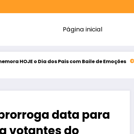
Página inicial
a dos Pais com Baile de Emoções
Band Ceará rea
agosto 7, 2026
 prorroga data para
a votantes do