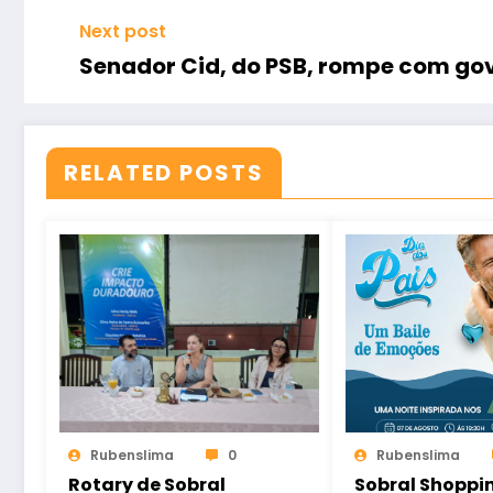
Next post
Senador Cid, do PSB, rompe com gov
RELATED POSTS
Rubenslima
0
Rubenslima
Rotary de Sobral
Sobral Shoppi