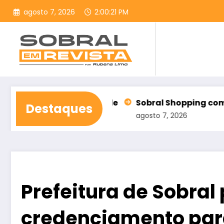
Pular
agosto 7, 2026
2:00:23 PM
para
o
conteúdo
 e sociedade
Sobral Shopping comemora HOJE o Di
Destaques
agosto 7, 2026
Prefeitura de Sobral
credenciamento par