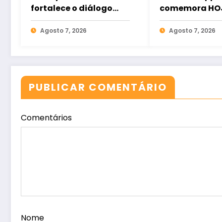
fortalece o diálogo
comemora HOJ
entre ciência e
dos Pais com B
sociedade
Agosto 7, 2026
Emoções
Agosto 7, 2026
PUBLICAR COMENTÁRIO
Comentários
Nome