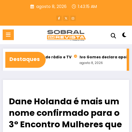
Pular
agosto 8, 2026
1:43:17 AM
para
o
conteúdo
eitoral de rádio e TV
Ivo Gomes declara apoio à reeleição de 
Destaques
agosto 8, 2026
Dane Holanda é mais um
nome confirmado para o
3° Encontro Mulheres que