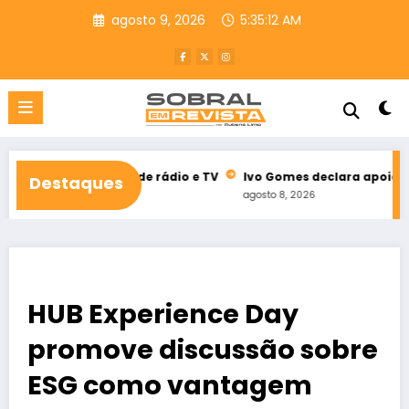
Pular
agosto 9, 2026
5:35:13 AM
para
o
conteúdo
itoral de rádio e TV
Ivo Gomes declara apoio à reeleição de 
Destaques
agosto 8, 2026
HUB Experience Day
promove discussão sobre
ESG como vantagem