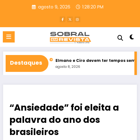
Pular
agosto 9, 2026
1:28:21 PM
para
o
conteúdo
 Varjota
Elmano e Ciro devem ter tempos semelhantes na prop
Destaques
agosto 8, 2026
“Ansiedade” foi eleita a
palavra do ano dos
brasileiros