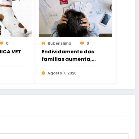
0
Rubenslima
0
NICA VET
Endividamento das
famílias aumenta,
mas inadimplência cai
Agosto 7, 2026