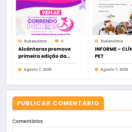
Rubenslima
0
Rubenslima
Alcântaras promove
INFORME – CLÍ
primeira edição da
PET
corrida e caminhada
“Correndo por Elas”
Agosto 7, 2026
Agosto 7, 2026
PUBLICAR COMENTÁRIO
Comentários