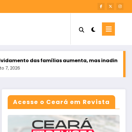
das famílias aumenta, mas inadimplência cai
T
a
Acesse o Ceará em Revista