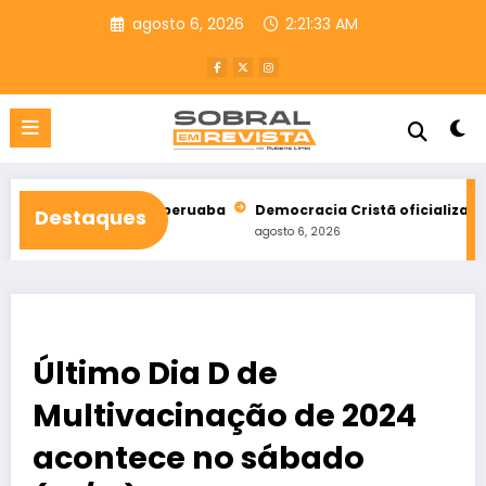
Pular
agosto 6, 2026
2:21:34 AM
para
o
conteúdo
tal de Taperuaba
Democracia Cristã oficializa apoio a Ciro G
Destaques
agosto 6, 2026
Último Dia D de
Multivacinação de 2024
acontece no sábado