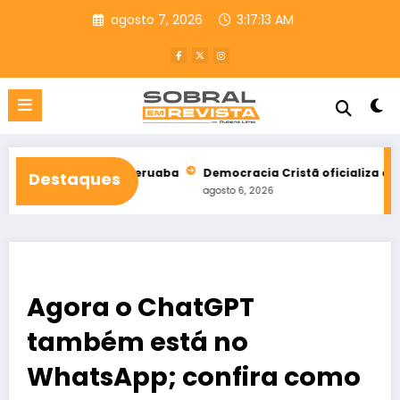
Pular
agosto 7, 2026
3:17:14 AM
para
o
conteúdo
al de Taperuaba
Democracia Cristã oficializa apoio a Ciro Go
Destaques
agosto 6, 2026
Agora o ChatGPT
também está no
WhatsApp; confira como