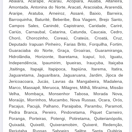
Abaiara, Acarape, Acaraú, Acopiara, Aiuaba, Altaneira,
Amontada, Antonina do Norte, Aracati, Aracoiaba, Ararendá,
Araripe, Aratuba, Arneiroz, Assaré, Baixio, Barreira,
Barroquinha, Baturité, Beberibe, Boa Viagem, Brejo Santo,
Campos Sales, Canindé, Capistrano, Caridade, Cariré,
Cariús, Carnaubal, Catarina, Catunda, Caucaia, Cedro,
Choró, Chorozinho, Coreaú, Crateús, Croatá, Cruz,
Deputado Irapuan Pinheiro, Farias Brito, Forquilha, Fortim,
Guaraciaba do Norte, Graça, Groaíras, Guaramiranga,
Hidrolândia, Horizonte, Ibaretama, Icapuí, Icó, Iguatu,
Independência, Ipaumirim, Ipueiras, Irauçuba, Itaiçaba
,Itaitinga, Itapajé, Itapipoca, Itapiúna, Itarema, Itatira,
Jaguaretama, Jaguaribara, Jaguaruana, Jardim, Jijoca de
Jericoacoara, Jucás, Lavras da Mangabeira, Madalena,
Marco, Massapê, Meruoca, Milagres, Milhã, Miraíma, Missão
Velha, Mombaça, Monsenhor Tabosa, Morada Nova,
Moraújo, Morrinhos, Mucambo, Nova Russas, Ocara, Orós,
Pacajus, Pacujá, Palhano, Paraipaba, Parambu, Paramoti,
Pedra Branca, Pereiro, Pindoretama, Piquet Carneiro,
Poranga, Porteiras, Potengi, Potiretama, Quiterianópolis,
Quixadá, Quixelô, Quixeramobim, Quixeré, Redenção,
Reriutaba, Russas, Saboeiro, Salitre, Santa Quitéria,