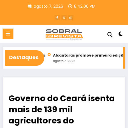
Pular
agosto 7, 2026
8:42:08 PM
para
o
conteúdo
as no Ceará
Alcântaras promove primeira edição da corrida e
Destaques
agosto 7, 2026
Governo do Ceará isenta
mais de 139 mil
agricultores do