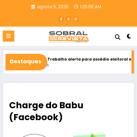
Pular
agosto 5, 2026
1:25:09 AM
para
o
conteúdo
ça do Trabalho alerta para assédio eleitoral e reforça direito ao 
Destaques
 5, 2026
Charge do Babu
(Facebook)