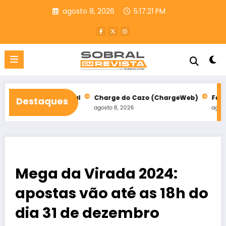
Pular
agosto 8, 2026
5:17:22 PM
para
o
conteúdo
 em Sobral
Charge do Cazo (ChargeWeb)
Festival da Paz ab
Destaques
agosto 8, 2026
agosto 8, 2026
Mega da Virada 2024:
apostas vão até as 18h do
dia 31 de dezembro