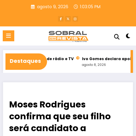
Pular
agosto 9, 2026
1:03:06 PM
para
o
conteúdo
eitoral de rádio e TV
Ivo Gomes declara apoio à reeleição de
Destaques
agosto 8, 2026
Moses Rodrigues
confirma que seu filho
será candidato a