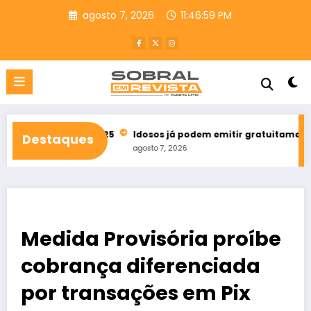
Pular
agosto 7, 2026
11:47:00 PM
para
o
conteúdo
 bets em 2025
Idosos já podem emitir gratuitamente credencia
Destaques
agosto 7, 2026
Medida Provisória proíbe
cobrança diferenciada
por transações em Pix