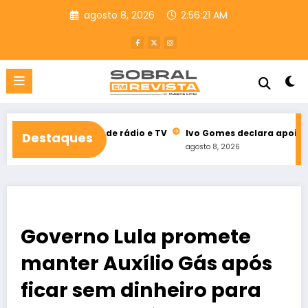
Pular
agosto 8, 2026
2:56:22 AM
para
o
conteúdo
eitoral de rádio e TV
Ivo Gomes declara apoio à reeleição de
Destaques
agosto 8, 2026
Governo Lula promete
manter Auxílio Gás após
ficar sem dinheiro para