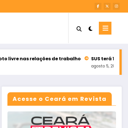
re nas relações de trabalho
SUS terá 100 mil tele
agosto 5, 2026
Acesse o Ceará em Revista