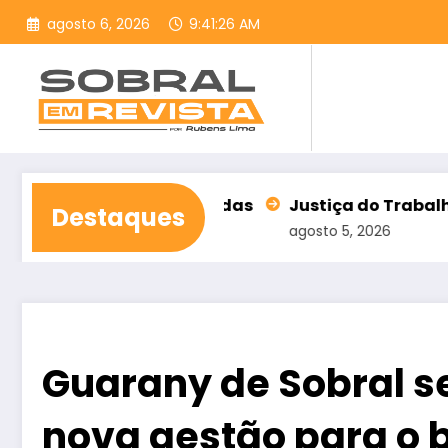
Pular
agosto 6, 2026
9:41:27 AM
para
o
conteúdo
s com contas rejeitadas
Justiça do Trabalho alerta
Destaques
agosto 5, 2026
Guarany de Sobral se
nova gestão para o 