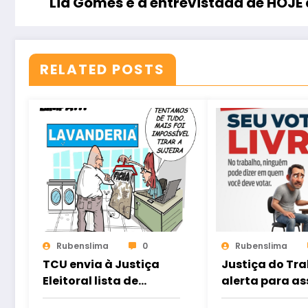
Lia Gomes é a entrevistada de HOJ
RELATED POSTS
Rubenslima
0
Rubenslima
TCU envia à Justiça
Justiça do Tr
Eleitoral lista de
alerta para as
gestores com contas
eleitoral e ref