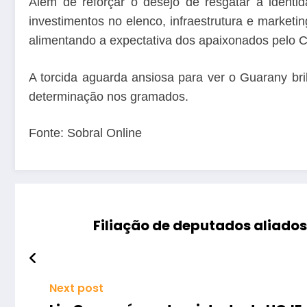
Além de reforçar o desejo de resgatar a identida
investimentos no elenco, infraestrutura e market
alimentando a expectativa dos apaixonados pelo C
A torcida aguarda ansiosa para ver o Guarany br
determinação nos gramados.
Fonte: Sobral Online
Filiação de deputados aliados 
Next post