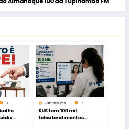
E do Almanaque 100 da Tupinambá FM
0
Rubenslima
0
abalho
SUS terá 100 mil
sédio
teleatendimentos
orça
para pessoas com