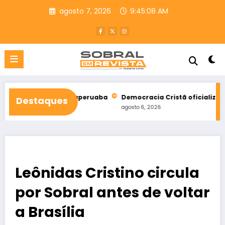
Pular
agosto 7, 2026
9:45:10 AM
para
o
conteúdo
l de Taperuaba
Democracia Cristã oficializa apoio a Ciro Gom
Destaques
agosto 6, 2026
Leônidas Cristino circula
por Sobral antes de voltar
a Brasília