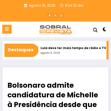
Pular
agosto 10, 2026
8:24:33 AM
para
o
conteúdo
o Ceará
Lula deve ter mais tempo de rádio e TV que Flávio Bols
Destaques
agosto 9, 2026
Bolsonaro admite
candidatura de Michelle
à Presidência desde que