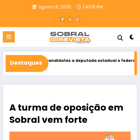
Pular
agosto 9, 2026
1:43:16 PM
para
o
conteúdo
 suas candidatas a deputada estadual e federal
Elmo Monte 
Destaques
agosto 9, 2026
A turma de oposição em
Sobral vem forte