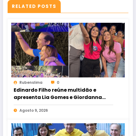
RELATED POSTS
Rubenslima
0
Edinardo Filho reúne multidão e
apresenta Lia Gomes e Giordanna
Mano como suas candidatas a
Agosto 9, 2026
deputada estadual e federal