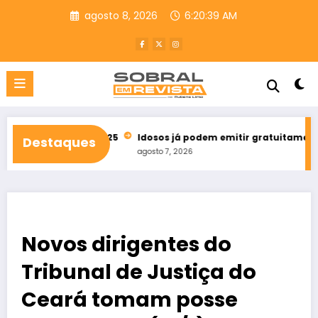
Pular
agosto 8, 2026
6:20:41 AM
para
o
conteúdo
 bets em 2025
Idosos já podem emitir gratuitamente credencia
Destaques
agosto 7, 2026
Novos dirigentes do
Tribunal de Justiça do
Ceará tomam posse