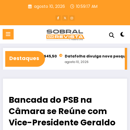
Pular
agosto 10, 2026
10:59:19 AM
para
o
conteúdo
4.895.645,50
Datafolha divulga nova pesquisa para o Governo
Destaques
agosto 10, 2026
Bancada do PSB na
Câmara se Reúne com
Vice-Presidente Geraldo