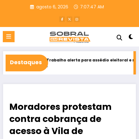
Pular
agosto 6, 2026
7:07:49 AM
para
o
conteúdo
do Trabalho alerta para assédio eleitoral e reforça direito ao vot
Destaques
 2026
Moradores protestam
contra cobrança de
acesso à Vila de