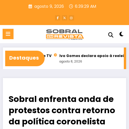
Pular
agosto 9, 2026
6:39:30 AM
para
o
conteúdo
 rádio e TV
Ivo Gomes declara apoio à reeleição de Idilvan A
Destaques
agosto 8, 2026
Sobral enfrenta onda de
protestos contra retorno
da política coronelista