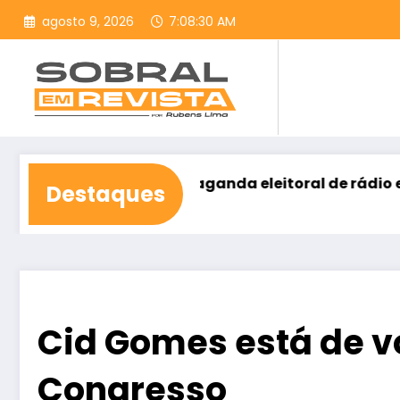
Pular
agosto 9, 2026
7:08:31 AM
para
o
conteúdo
s na propaganda eleitoral de rádio e TV
Ivo Gom
Destaques
agosto 8
Cid Gomes está de vo
Congresso