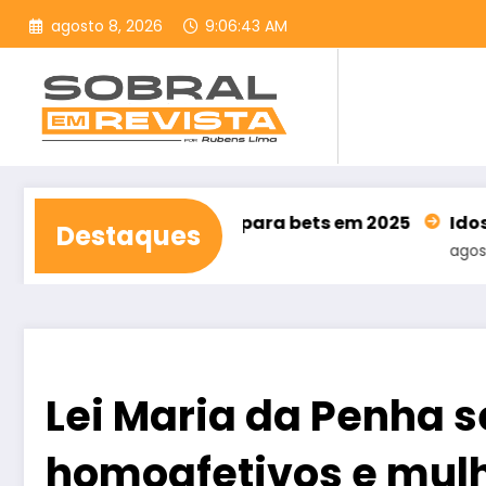
Pular
agosto 8, 2026
9:06:44 AM
para
o
conteúdo
am R$ 62,5 bilhões para bets em 2025
Idosos já p
Destaques
agosto 7, 2026
Lei Maria da Penha s
homoafetivos e mulh