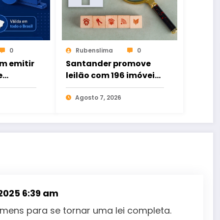
0
Rubenslima
0
m emitir
Santander promove
e
leilão com 196 imóveis;
ital de
há ofertas no Ceará
to
Agosto 7, 2026
 2025 6:39 am
homens para se tornar uma lei completa.