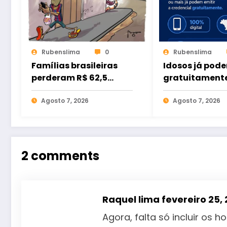
Rubenslima
0
Rubenslima
Famílias brasileiras
Idosos já pode
perderam R$ 62,5
gratuitament
bilhões para bets em
credencial dig
2025
Agosto 7, 2026
estacionamen
Agosto 7, 2026
2 comments
Raquel lima
fevereiro 25,
Agora, falta só incluir os 