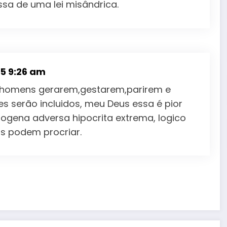
ssa de uma lei misândrica.
25 9:26 am
s homens gerarem,gestarem,parirem e
serão incluidos, meu Deus essa é pior
ogena adversa hipocrita extrema, logico
s podem procriar.