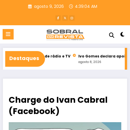
Pular
agosto 9, 2026
4:39:05 AM
para
o
conteúdo
leitoral de rádio e TV
Ivo Gomes declara apoio à reeleição de
Destaques
agosto 8, 2026
Charge do Ivan Cabral
(Facebook)