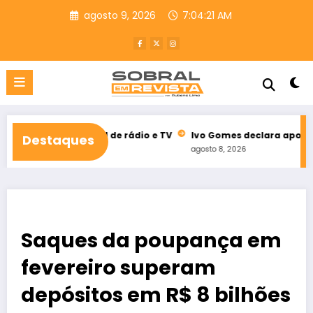
Pular
agosto 9, 2026
7:04:22 AM
para
o
conteúdo
leitoral de rádio e TV
Ivo Gomes declara apoio à reeleição de
Destaques
agosto 8, 2026
Saques da poupança em
fevereiro superam
depósitos em R$ 8 bilhões