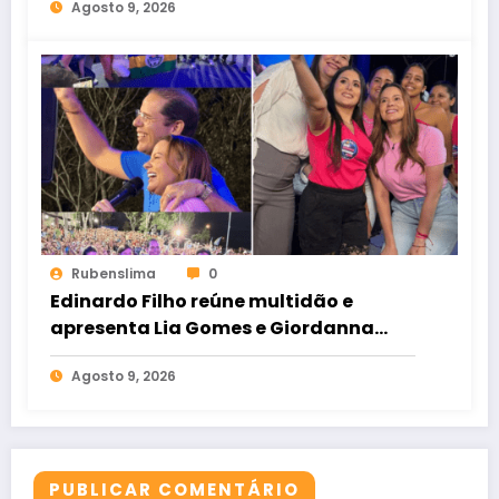
Agosto 9, 2026
Rubenslima
0
Edinardo Filho reúne multidão e
apresenta Lia Gomes e Giordanna
Mano como suas candidatas a
Agosto 9, 2026
deputada estadual e federal
PUBLICAR COMENTÁRIO