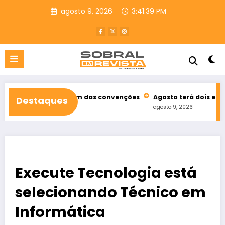
Pular
agosto 9, 2026
3:41:40 PM
para
o
conteúdo
s após fim das convenções
Agosto terá dois eclipses, um do sol
Destaques
agosto 9, 2026
Execute Tecnologia está
selecionando Técnico em
Informática