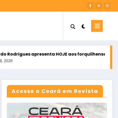
presenta HOJE aos forquilhenses quem são os seus 
Acesse o Ceará em Revista