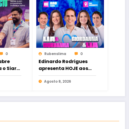
0
Rubenslima
0
abre
Edinardo Rodrigues
a o Siará
apresenta HOJE aos
2026
forquilhenses quem
são os seus
Agosto 8, 2026
candidatos