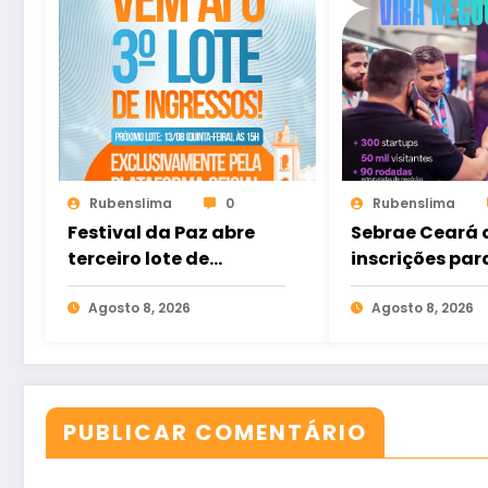
Rubenslima
0
Rubenslima
Festival da Paz abre
Sebrae Ceará 
terceiro lote de
inscrições par
ingressos no dia 13 de
Tech Summit 
agosto
Agosto 8, 2026
Agosto 8, 2026
PUBLICAR COMENTÁRIO