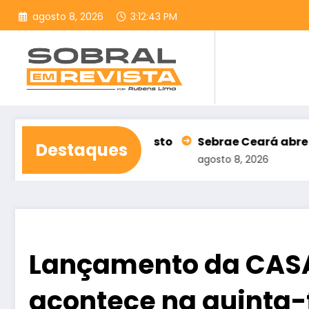
Pular
agosto 8, 2026
3:12:45 PM
para
o
conteúdo
ia 13 de agosto
Sebrae Ceará abre inscrições par
Destaques
agosto 8, 2026
Lançamento da CAS
acontece na quinta-f