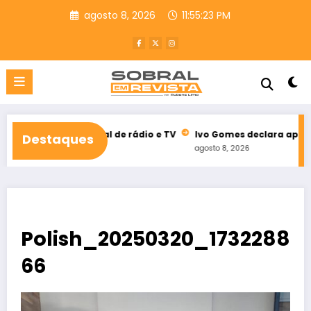
Pular
agosto 8, 2026
11:55:24 PM
para
o
conteúdo
leitoral de rádio e TV
Ivo Gomes declara apoio à reeleição d
Destaques
agosto 8, 2026
Polish_20250320_1732288
66