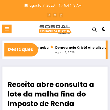
Pular
agosto 7, 2026
5:44:14 AM
para
o
conteúdo
l de Taperuaba
Democracia Cristã oficializa apoio a Ciro Gom
Destaques
agosto 6, 2026
Receita abre consulta a
lote da malha fina do
Imposto de Renda