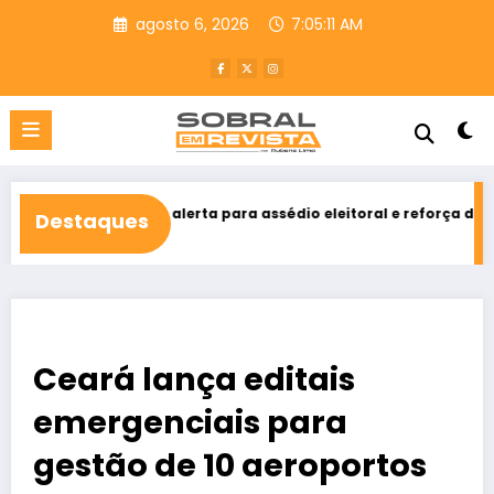
Pular
agosto 6, 2026
7:05:13 AM
para
o
conteúdo
ho alerta para assédio eleitoral e reforça direito ao voto livre n
Destaques
Ceará lança editais
emergenciais para
gestão de 10 aeroportos