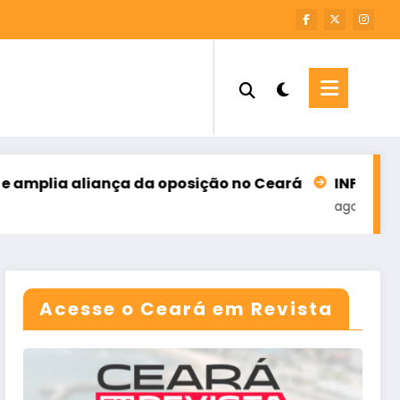
ça da oposição no Ceará
INFORME – M7 SOLUÇÕES
agosto 6, 2026
Acesse o Ceará em Revista