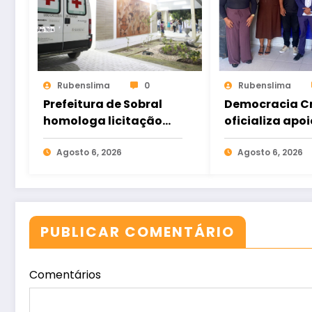
Rubenslima
0
Rubenslima
Prefeitura de Sobral
Democracia Cr
homologa licitação
oficializa apoi
para construção do
Gomes e ampl
Hospital de Taperuaba
Agosto 6, 2026
aliança da op
Agosto 6, 2026
no Ceará
PUBLICAR COMENTÁRIO
Comentários