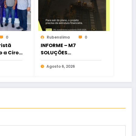
0
Rubenslima
0
istã
INFORME – M7
o a Ciro
SOLUÇÕES
ia
FINANCEIRAS
osição
Agosto 6, 2026