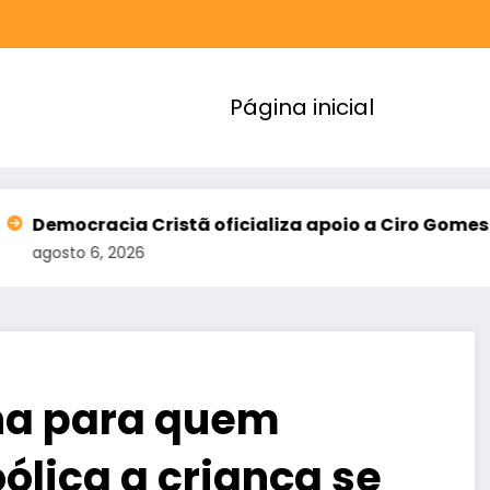
Página inicial
ristã oficializa apoio a Ciro Gomes e amplia alian
na para quem
ólica a criança se