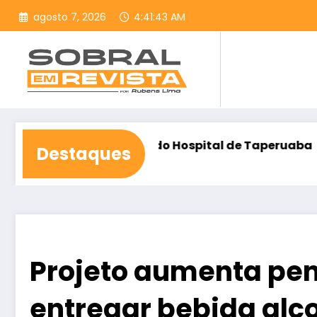
Pular
agosto 7, 2026
4:41:45 AM
para
o
conteúdo
onstrução do Hospital de Taperuaba
Democracia C
Destaques
agosto 6, 2026
Projeto aumenta pe
entregar bebida alco