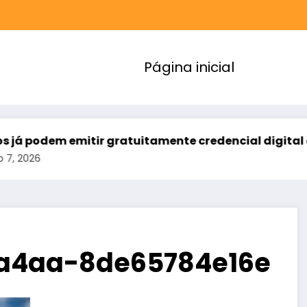
Página inicial
 emitir gratuitamente credencial digital de estac
-a4aa-8de65784e16e