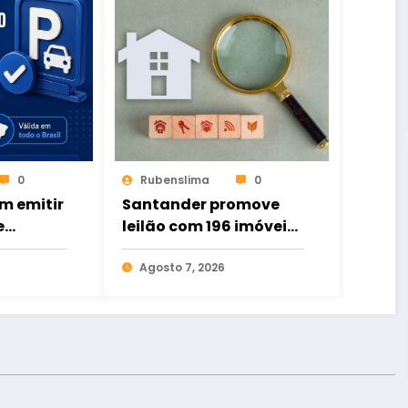
0
Rubenslima
0
m emitir
Santander promove
e
leilão com 196 imóveis;
ital de
há ofertas no Ceará
to
Agosto 7, 2026