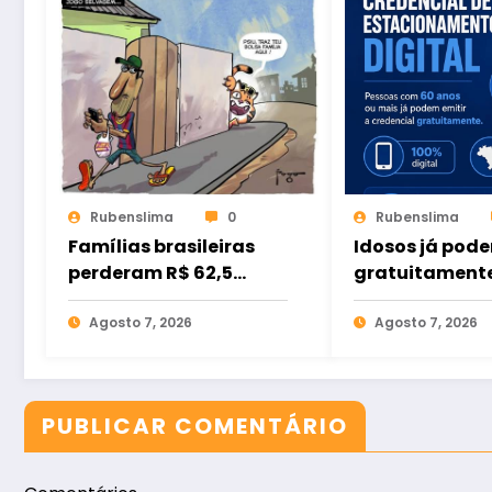
Rubenslima
0
Rubenslima
Famílias brasileiras
Idosos já pode
perderam R$ 62,5
gratuitament
bilhões para bets em
credencial dig
2025
Agosto 7, 2026
estacionamen
Agosto 7, 2026
PUBLICAR COMENTÁRIO