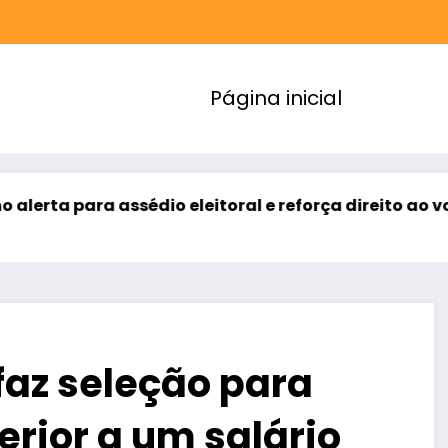
Página inicial
a assédio eleitoral e reforça direito ao voto livre n
 faz seleção para
rior a um salário