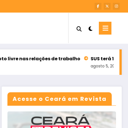
as relações de trabalho
SUS terá 100 mil teleate
agosto 5, 2026
Acesse o Ceará em Revista