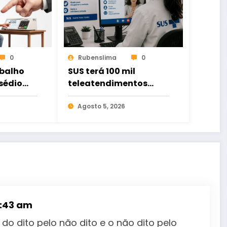
0
Rubenslima
0
abalho
SUS terá 100 mil
sédio
teleatendimentos
orça
para pessoas com
 livre
problemas de apostas
Agosto 5, 2026
e
em bets
8:43 am
do dito pelo não dito e o não dito pelo