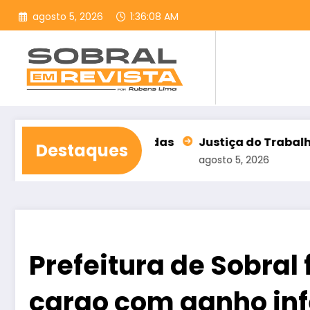
Pular
agosto 5, 2026
1:36:09 AM
para
o
conteúdo
m contas rejeitadas
Justiça do Trabalho alerta par
Destaques
agosto 5, 2026
Prefeitura de Sobral
cargo com ganho infe