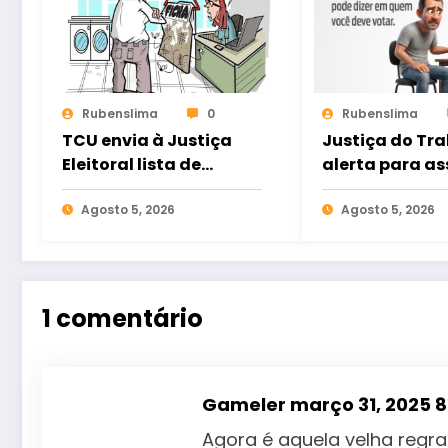
Rubenslima
0
Rubenslima
TCU envia à Justiça
Justiça do Tr
Eleitoral lista de
alerta para as
gestores com contas
eleitoral e ref
rejeitadas
Agosto 5, 2026
direito ao voto
Agosto 5, 2026
nas relações d
trabalho
1 comentário
Gameler
março 31, 2025 
Agora é aquela velha regra 