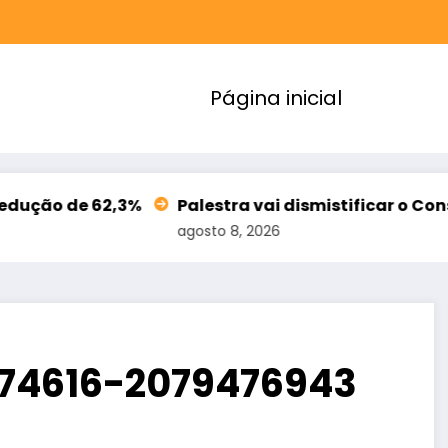
Página inicial
,3%
Palestra vai dismistificar o Consórcio e a A
agosto 8, 2026
074616-2079476943