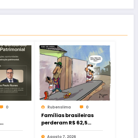
0
Rubenslima
0
Famílias brasileiras
perderam R$ 62,5
bilhões para bets em
2025
Agosto 7, 2026