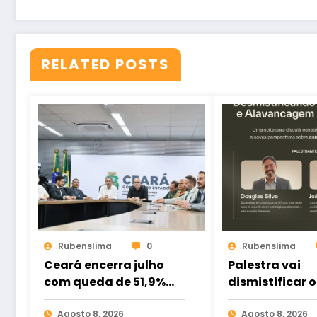
RELATED POSTS
Rubenslima
0
Rubenslima
Ceará encerra julho
Palestra vai
com queda de 51,9%
dismistificar o
nas mortes violentas;
Consórcio e a
Fortaleza registra
Agosto 8, 2026
Alavancagem
Agosto 8, 2026