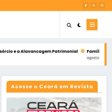
lavancagem Patrimonial
Famílias brasileiras perd
agosto 7, 2026
Acesse o Ceará em Revista