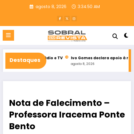
Pular
agosto 8, 2026
3:34:51 AM
para
o
conteúdo
al de rádio e TV
Ivo Gomes declara apoio à reeleição de Idil
Destaques
agosto 8, 2026
Nota de Falecimento –
Professora Iracema Ponte
Bento