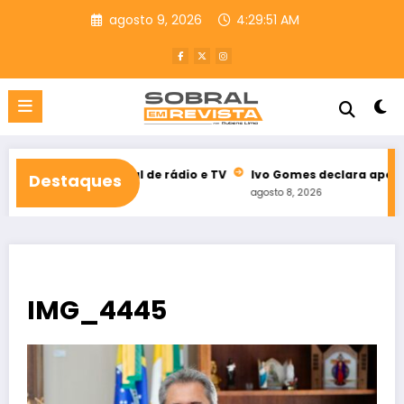
Pular
agosto 9, 2026
4:29:52 AM
para
o
conteúdo
leitoral de rádio e TV
Ivo Gomes declara apoio à reeleição d
Destaques
agosto 8, 2026
IMG_4445